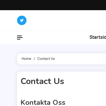
Skip
to
content
Startsi
Home
Contact Us
Contact Us
1 MIN READ
Kontakta Oss