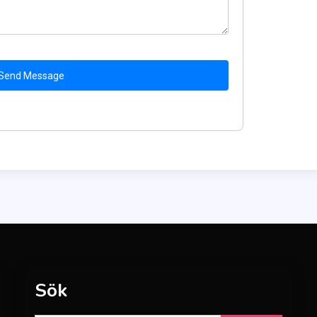
Send Message
Sök