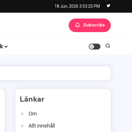
18 Jun, 2026
3:53:26 PM
Subscribe
k
Länkar
Om
Allt innehåll