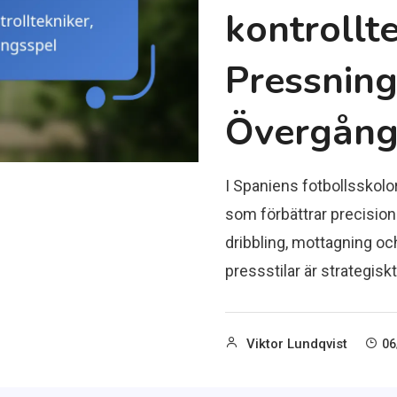
kontrollte
Pressnings
Övergång
I Spaniens fotbollsskolor 
som förbättrar precision
dribbling, mottagning och
pressstilar är strategisk
Viktor Lundqvist
06