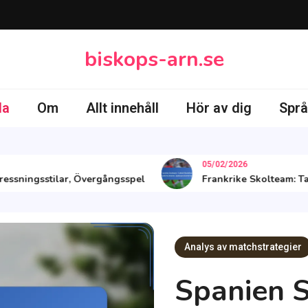
biskops-arn.se
da
Om
Allt innehåll
Hör av dig
Språ
05/02/2026
ingsstilar, Övergångsspel
Frankrike Skolteam: Taktisk f
Analys av matchstrategier
Spanien S