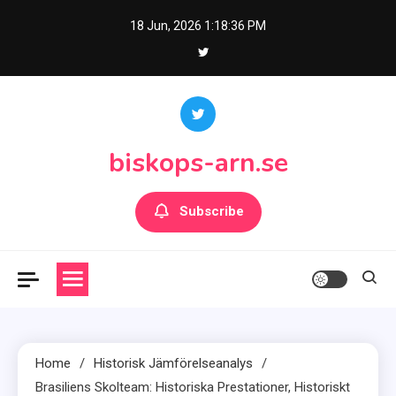
Skip
18 Jun, 2026
1:18:38 PM
to
content
biskops-arn.se
Subscribe
Home
Historisk Jämförelseanalys
Brasiliens Skolteam: Historiska Prestationer, Historiskt