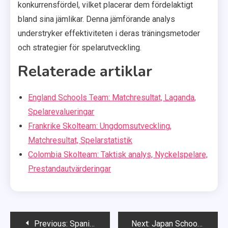
konkurrensfördel, vilket placerar dem fördelaktigt
bland sina jämlikar. Denna jämförande analys
understryker effektiviteten i deras träningsmetoder
och strategier för spelarutveckling.
Relaterade artiklar
England Schools Team: Matchresultat, Laganda,
Spelarevalueringar
Frankrike Skolteam: Ungdomsutveckling,
Matchresultat, Spelarstatistik
Colombia Skolteam: Taktisk analys, Nyckelspelare,
Prestandautvärderingar
Post
Previous:
Spanien Skolor Team: Teamdynamik, Poängeffektivitet, Spelarroller
Next:
Japan Schools Team: Strategiska tillvägagångssätt, Matchutvärderingar, Spelaranalys