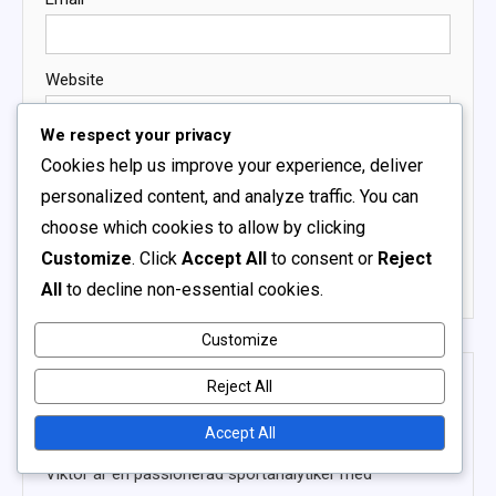
Website
We respect your privacy
Cookies help us improve your experience, deliver
Save my name, email, and website in this browser for
personalized content, and analyze traffic. You can
the next time I comment.
choose which cookies to allow by clicking
Customize
. Click
Accept All
to consent or
Reject
All
to decline non-essential cookies.
Customize
Reject All
Accept All
VIKTOR LUNDQVIST
Viktor är en passionerad sportanalytiker med