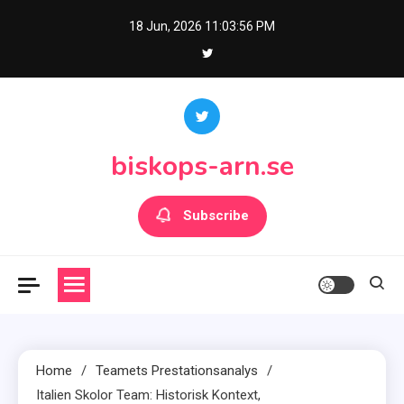
Skip
18 Jun, 2026
11:03:57 PM
to
content
biskops-arn.se
Subscribe
Home
Teamets Prestationsanalys
Italien Skolor Team: Historisk Kontext,