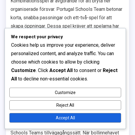
Kombinationsspel är avgörande för att bryta ner
organiserade försvar. Portugal Schools Team betonar
korta, snabba passningar och ett-två-spel för att
skapa öppningar. Dessa spel kräver att spelarna har
en stark förståelse för varandras rörelser och
We respect your privacy
positionering.
Cookies help us improve your experience, deliver
personalized content, and analyze traffic. You can
Till exempel kan en mittfältare passa till en anfallare
choose which cookies to allow by clicking
och omedelbart göra en löpning in i utrymme, vilket
Customize
. Click
Accept All
to consent or
Reject
möjliggör en återpassning som kan leda till en
All
to decline non-essential cookies.
målchans. Att öva dessa kombinationer hjälper
spelarna att utveckla kemi och förbättrar den
Customize
övergripande offensiva flytande.
Reject All
Kontringstaktik
Accept All
Kontringstaktik är ett kännetecken för Portugal
Schools Teams tillvägagångssätt. När bollinnehavet