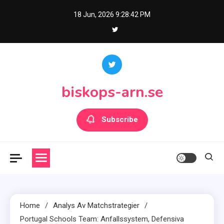
Skip
18 Jun, 2026
9:28:43 PM
to
content
biskops-arn.se
Subscribe
Home
Analys Av Matchstrategier
Portugal Schools Team: Anfallssystem, Defensiva