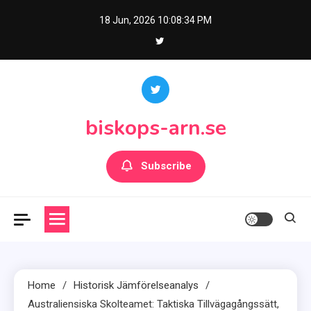
Skip
18 Jun, 2026
10:08:36 PM
to
content
biskops-arn.se
Subscribe
Home
Historisk Jämförelseanalys
Australiensiska Skolteamet: Taktiska Tillvägagångssätt,