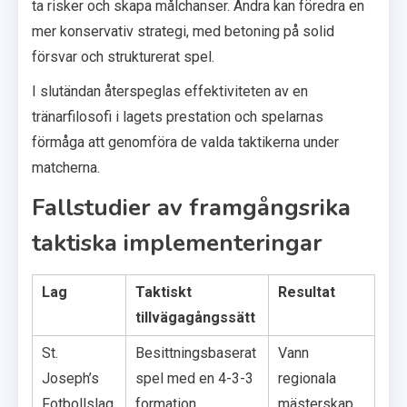
ta risker och skapa målchanser. Andra kan föredra en
mer konservativ strategi, med betoning på solid
försvar och strukturerat spel.
I slutändan återspeglas effektiviteten av en
tränarfilosofi i lagets prestation och spelarnas
förmåga att genomföra de valda taktikerna under
matcherna.
Fallstudier av framgångsrika
taktiska implementeringar
Lag
Taktiskt
Resultat
tillvägagångssätt
St.
Besittningsbaserat
Vann
Joseph’s
spel med en 4-3-3
regionala
Fotbollslag
formation
mästerskap